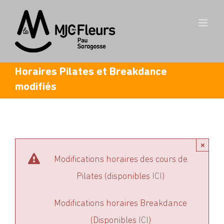
Skip
to
content
Horaires Pilates et Breakdance
modifiés
×
Modifications horaires des cours de
Pilates (disponibles
ICI
)
Modifications horaires Breakdance
(Disponibles
ICI
)