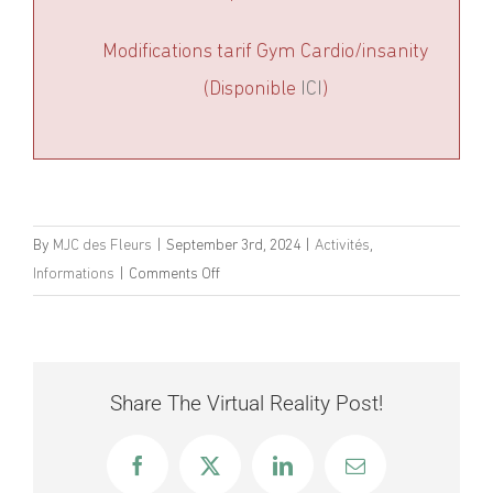
Modifications tarif Gym Cardio/insanity
(Disponible
ICI
)
By
MJC des Fleurs
|
September 3rd, 2024
|
Activités
,
on
Informations
|
Comments Off
Horaires
Pilates
et
Breakdance
Share The Virtual Reality Post!
modifiés
Facebook
X
LinkedIn
Email