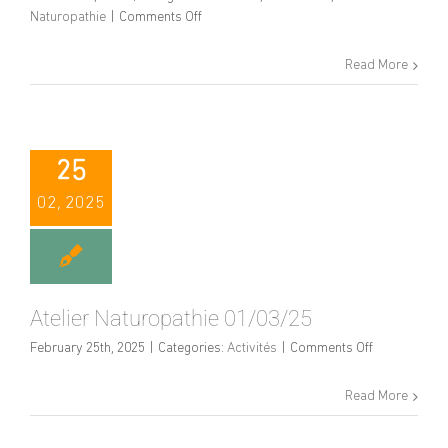
on
Naturopathie
|
Comments Off
Atelier
collectif
Read More
Naturopathie
–
05/03/25
25
02, 2025
Atelier Naturopathie 01/03/25
on
February 25th, 2025
|
Categories:
Activités
|
Comments Off
Atelier
Naturopathie
Read More
01/03/25