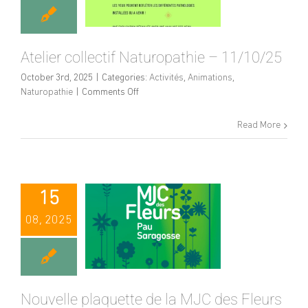
Atelier collectif Naturopathie – 11/10/25
October 3rd, 2025
|
Categories:
Activités
,
Animations
,
on
Naturopathie
|
Comments Off
Atelier
collectif
Read More
Naturopathie
–
11/10/25
15
08, 2025
Nouvelle plaquette de la MJC des Fleurs