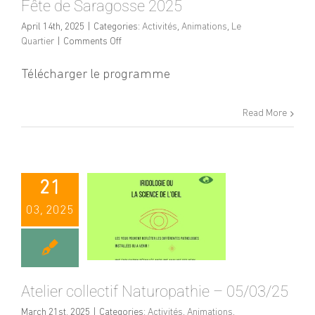
Fête de Saragosse 2025
April 14th, 2025
|
Categories:
Activités
,
Animations
,
Le
on
Quartier
|
Comments Off
Fête
de
Télécharger le programme
Saragosse
2025
Read More
21
03, 2025
Atelier collectif Naturopathie – 05/03/25
March 21st, 2025
|
Categories:
Activités
,
Animations
,