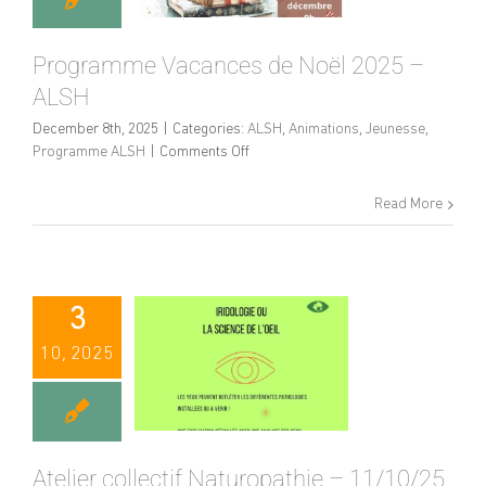
Programme Vacances de Noël 2025 –
ALSH
December 8th, 2025
|
Categories:
ALSH
,
Animations
,
Jeunesse
,
on
Programme ALSH
|
Comments Off
Programme
Vacances
Read More
de
Noël
2025
–
ALSH
3
10, 2025
Atelier collectif Naturopathie – 11/10/25