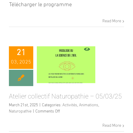
de
Télécharger le programme
Saragosse
2025
Read More
21
03, 2025
Atelier collectif Naturopathie – 05/03/25
March 21st, 2025
|
Categories:
Activités
,
Animations
,
on
Naturopathie
|
Comments Off
Atelier
collectif
Read More
Naturopathie