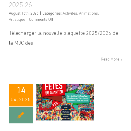
2025-26
August 15th, 2025
|
Categories:
Activités
,
Animations
,
on
Artistique
|
Comments Off
Nouvelle
plaquette
Télécharger la nouvelle plaquette 2025/2026 de
de
la MJC des [...]
la
MJC
des
Read More
Fleurs
2025-
26
14
04, 2025