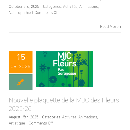
October 3rd, 2025
|
Categories:
Activités
,
Animations
,
on
Naturopathie
|
Comments Off
Atelier
collectif
Read More
Naturopathie
–
11/10/25
15
08, 2025
Nouvelle plaquette de la MJC des Fleurs
2025-26
August 15th, 2025
|
Categories:
Activités
,
Animations
,
on
Artistique
|
Comments Off
Nouvelle