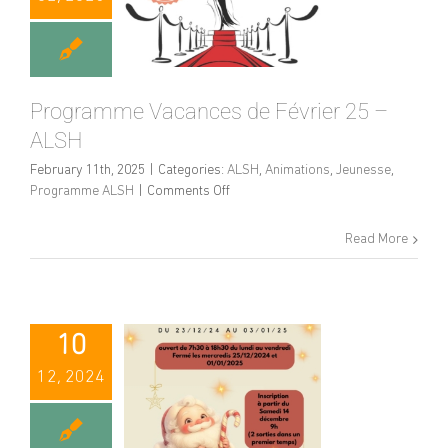
Programme Vacances de Février 25 –
ALSH
February 11th, 2025
|
Categories:
ALSH
,
Animations
,
Jeunesse
,
on
Programme ALSH
|
Comments Off
Programme
Vacances
Read More
de
Février
25
–
ALSH
10
12, 2024