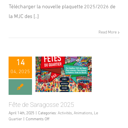
plaquette
Télécharger la nouvelle plaquette 2025/2026 de
de
la MJC des [...]
la
MJC
des
Read More
Fleurs
2025-
26
14
04, 2025
Fête de Saragosse 2025
April 14th, 2025
|
Categories:
Activités
,
Animations
,
Le
on
Quartier
|
Comments Off
Fête