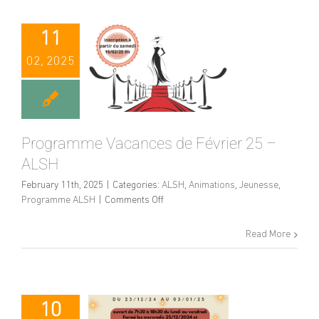
11
02, 2025
Programme Vacances de Février 25 –
ALSH
February 11th, 2025
|
Categories:
ALSH
,
Animations
,
Jeunesse
,
on
Programme ALSH
|
Comments Off
Programme
Vacances
Read More
de
Février
25
–
ALSH
10