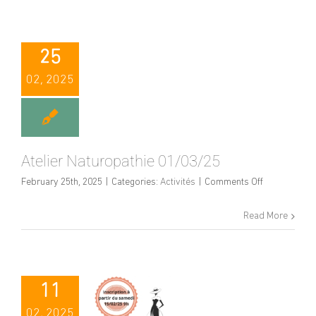
–
05/03/25
25
02, 2025
Atelier Naturopathie 01/03/25
on
February 25th, 2025
|
Categories:
Activités
|
Comments Off
Atelier
Naturopathie
Read More
01/03/25
11
02, 2025