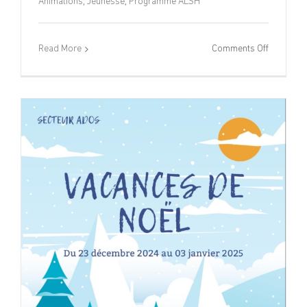
Animations
,
Jeunesse
,
Programme ALSH
on
Read More
Comments Off
Program
Vacances
de
Noël
2024
–
ALSH