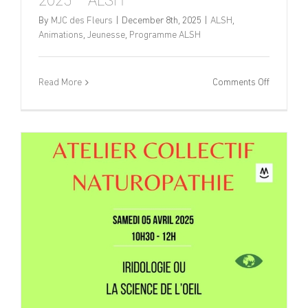
2025 – ALSH
By
MJC des Fleurs
|
December 8th, 2025
|
ALSH
,
Animations
,
Jeunesse
,
Programme ALSH
on
Read More
Comments Off
Program
Vacances
de
Noël
2025
–
ALSH