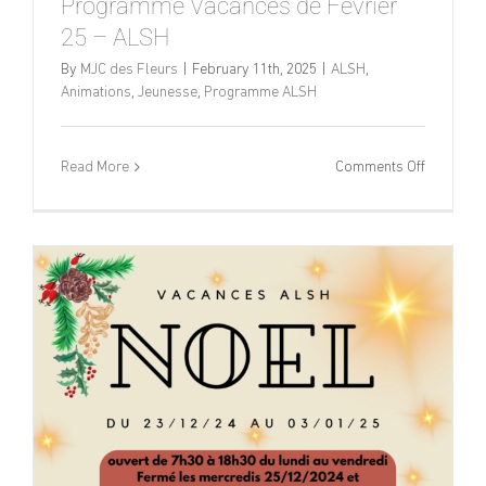
Programme Vacances de Février
25 – ALSH
By
MJC des Fleurs
|
February 11th, 2025
|
ALSH
,
Animations
,
Jeunesse
,
Programme ALSH
on
Read More
Comments Off
Program
Vacances
de
Février
25
–
ALSH