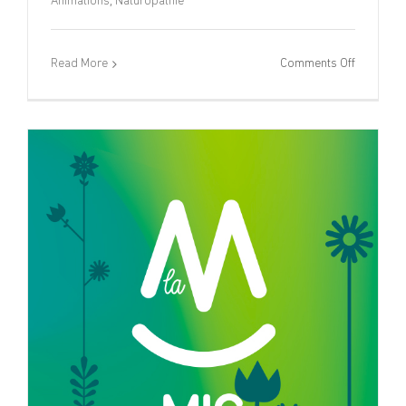
Animations
,
Naturopathie
on
Read More
Comments Off
Atelier
collectif
Naturopat
–
11/10/25