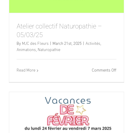
Atelier collectif Naturopathie –
05/03/25
By
MJC des Fleurs
|
March 21st, 2025
|
Activités
,
Animations
,
Naturopathie
on
Read More
Comments Off
Atelier
collectif
Naturopat
–
05/03/25