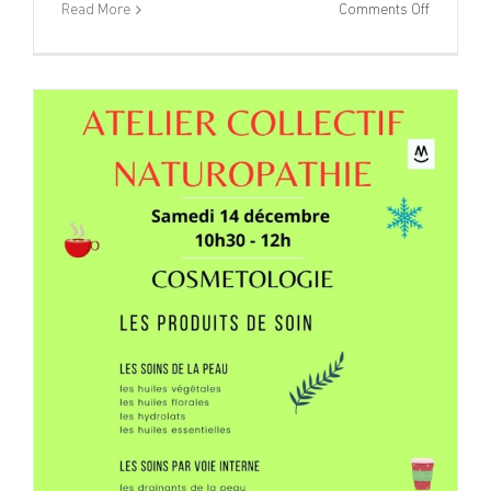
on
Read More
Comments Off
Program
Vacances
de
Noël
–
Secteur
Ados