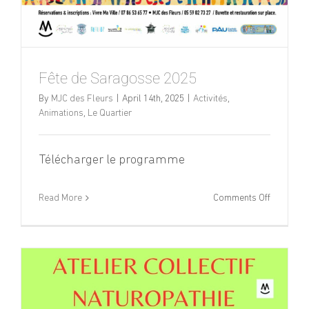
Fête de Saragosse 2025
By
MJC des Fleurs
|
April 14th, 2025
|
Activités
,
Animations
,
Le Quartier
Télécharger le programme
on
Read More
Comments Off
Fête
de
Saragoss
2025