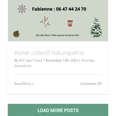
Atelier collectif Naturopathie
By
MJC des Fleurs
|
November 14th, 2024
|
Activités
,
Animations
on
Read More
Comments Off
Atelier
collectif
Naturopat
LOAD MORE POSTS