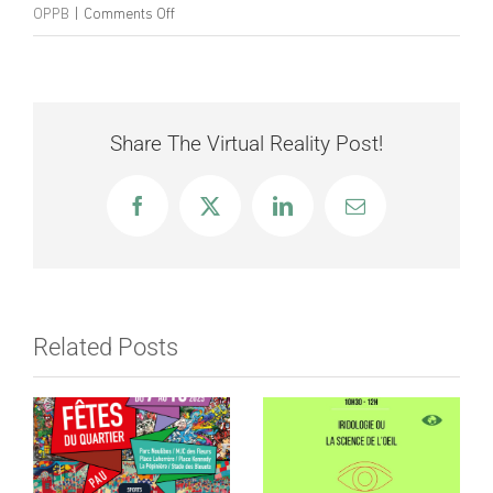
on
OPPB
|
Comments Off
L’Orchestre
s’éclate
!
–
Share The Virtual Reality Post!
Edition
2016
Facebook
X
LinkedIn
Email
Related Posts