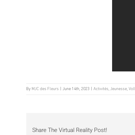
By
MJC des Fleurs
|
June 14th, 2023
|
Activités
,
Jeunesse
,
Vol
Share The Virtual Reality Post!