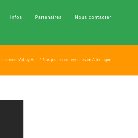
Infos
Partenaires
Nous contacter
s
Jeunesse
Volley Ball
Nos jeunes volleyeuses en Allemagne