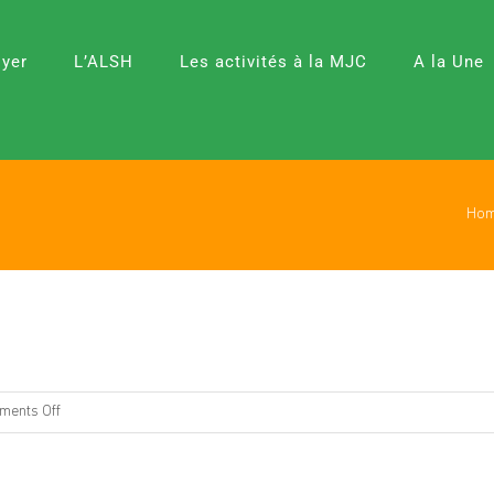
oyer
L’ALSH
Les activités à la MJC
A la Une
Ho
on
ents Off
Programme
Ados