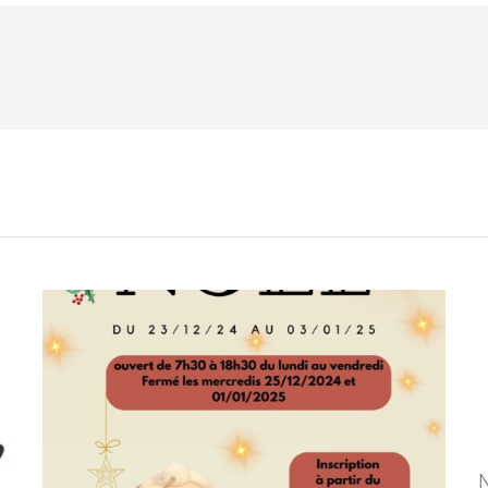
Vacances
Eté
2017