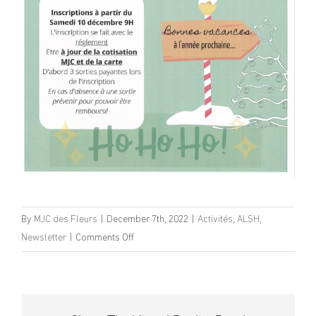
By
MJC des Fleurs
|
December 7th, 2022
|
Activités
,
ALSH
,
on
Newsletter
|
Comments Off
Programme
ALSH
Vacances
de