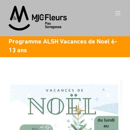
Skip
to
content
Programme ALSH Vacances de Noel 6-
13 ans