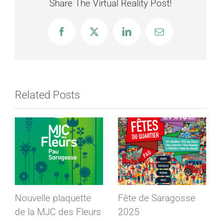
Share The Virtual Reality Post!
Noel
6-
Facebook
X
LinkedIn
Email
13
ans
Related Posts
Nouvelle plaquette
Fête de Saragosse
de la MJC des Fleurs
2025