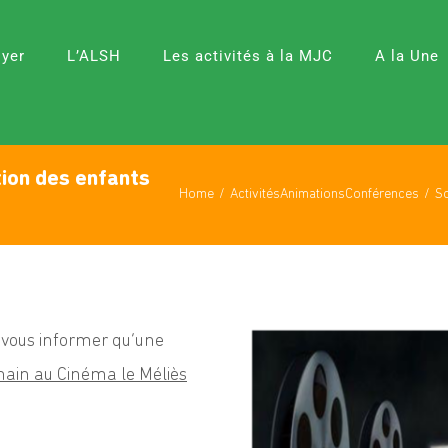
oyer
L’ALSH
Les activités à la MJC
A la Une
tion des enfants
Home
Activités
Animations
Conférences
So
e vous informer qu’une
chain au Cinéma le Méliès