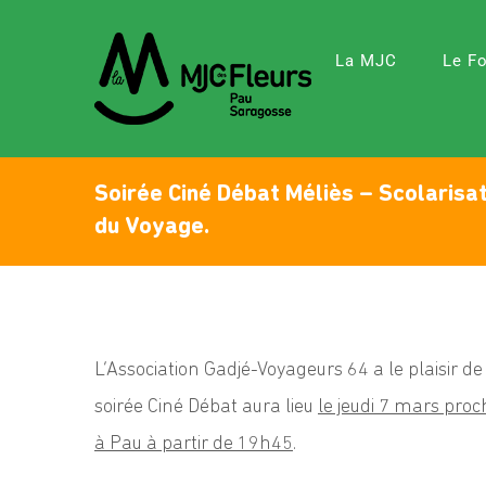
Skip
to
La MJC
Le F
content
Soirée Ciné Débat Méliès – Scolarisa
du Voyage.
L’Association Gadjé-Voyageurs 64 a le plaisir d
soirée Ciné Débat aura lieu
le jeudi 7 mars pro
à Pau à partir de 19h45
.