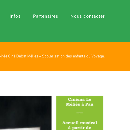
Infos
Partenaires
Nous contacter
irée Ciné Débat Méliès – Scolarisation des enfants du Voyage.