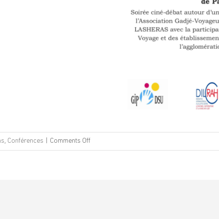
on
ns
,
Conférences
|
Comments Off
Soirée
Ciné
Débat
Méliès
–
Scolarisation