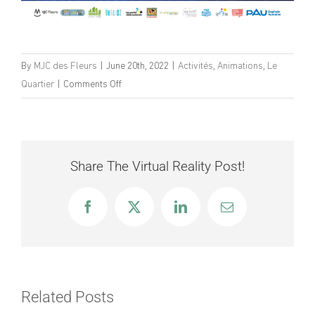
By
MJC des Fleurs
|
June 20th, 2022
|
Activités
,
Animations
,
Le
on
Quartier
|
Comments Off
Fêtes
de
Saragosse
Share The Virtual Reality Post!
Facebook
X
LinkedIn
Email
Related Posts