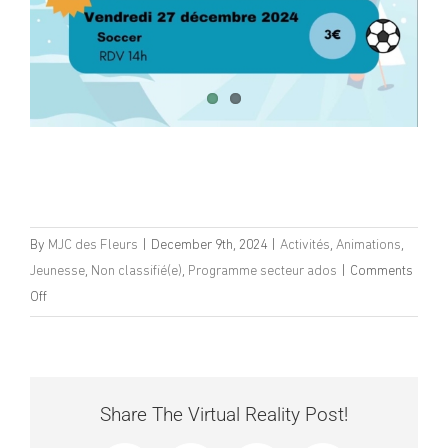
By
MJC des Fleurs
|
December 9th, 2024
|
Activités
,
Animations
,
Jeunesse
,
Non classifié(e)
,
Programme secteur ados
|
Comments
on
Off
Programme
Vacances
de
Noël
Share The Virtual Reality Post!
–