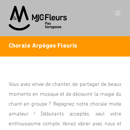
Skip
to
content
Chorale Arpèges Fleuris
Vous avez envie de chanter, de partager de beaux
moments en musique et de découvrir la magie du
chant en groupe ? Rejoignez notre chorale mixte
amateur ! Débutants acceptés, seul votre
enthousiasme compte. Venez vibrer avec nous et