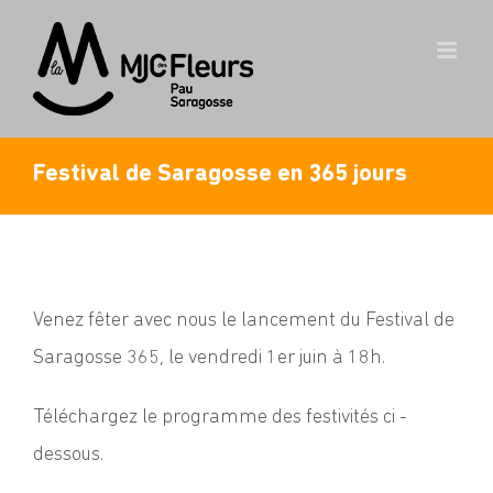
Skip
to
content
Festival de Saragosse en 365 jours
Venez fêter avec nous le lancement du Festival de
Saragosse 365, le vendredi 1er juin à 18h.
Téléchargez le programme des festivités ci -
dessous.