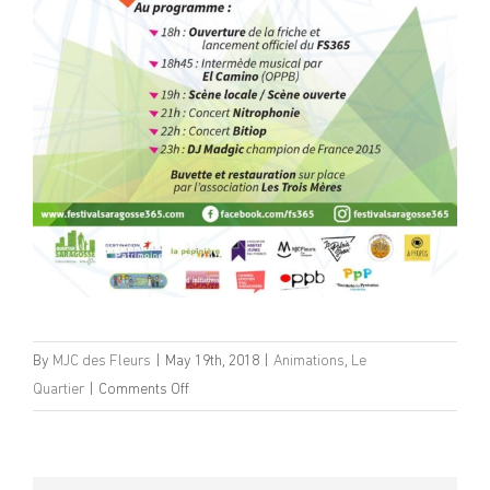
By
MJC des Fleurs
|
May 19th, 2018
|
Animations
,
Le
on
Quartier
|
Comments Off
Festival
de
Saragosse