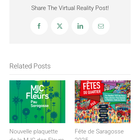
en
Share The Virtual Reality Post!
365
jours
Facebook
X
LinkedIn
Email
Related Posts
Nouvelle plaquette
Fête de Saragosse