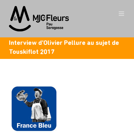
Skip
to
content
Interview d’Olivier Pellure au sujet de
Touskiflot 2017
View
Larger
Image