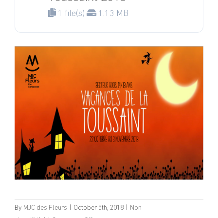
1 file(s)
1.13 MB
By
MJC des Fleurs
|
October 5th, 2018
|
Non