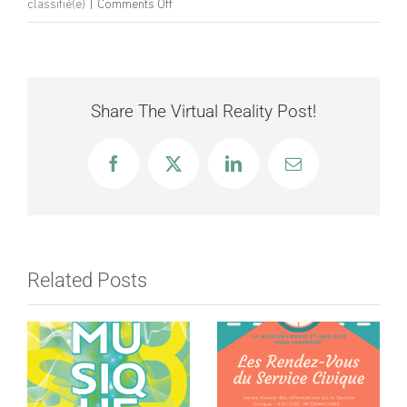
on
classifié(e)
|
Comments Off
Programme
Secteur
Ados
Vacances
Share The Virtual Reality Post!
Toussaint
2018
Facebook
X
LinkedIn
Email
Related Posts