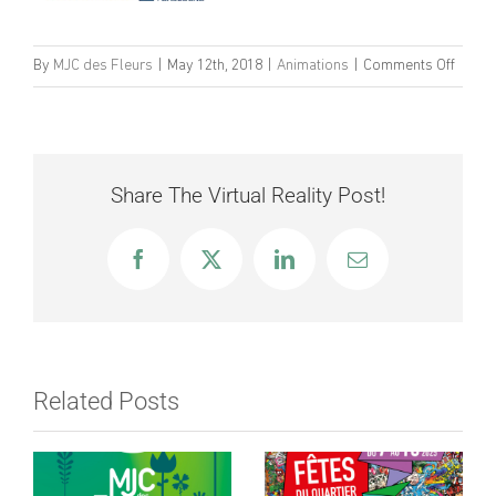
on
By
MJC des Fleurs
|
May 12th, 2018
|
Animations
|
Comments Off
Soirée
brésil
à
la
Share The Virtual Reality Post!
MJC
Facebook
X
LinkedIn
Email
Related Posts