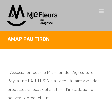
Skip
to
content
AMAP PAU TIRON
L’Association pour le Maintien de l’Agriculture
Paysanne PAU TIRON s’attache à faire vivre des
producteurs locaux et soutenir l’installation de
nouveaux producteurs.